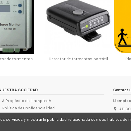
tor de tormentas
Detector de tormentas portátil
Pl
NUESTRA SOCIEDAD
Contact 
A Propósito de Llamptech
Llampte
Política de Confidencialidad
AD 30
Política de Cookies
info@
ar los servicios y mostrarle publicidad relacionada con sus hábitos d