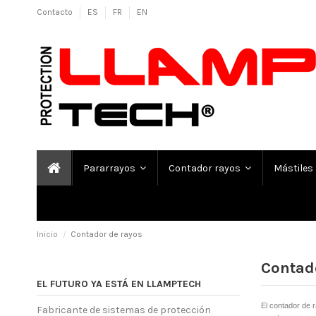
Contacto
ES
FR
EN
Pararrayos
Contador rayos
Mástiles
Inicio
Contador de rayos
Contad
EL FUTURO YA ESTÁ EN LLAMPTECH
El contador de 
Fabricante de sistemas de protección