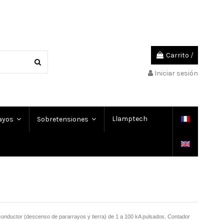
Carrito
/
Iniciar sesión
Llamptech
rayos
Sobretensiones
onductor (descenso de pararrayos y tierra) de 1 a 100 kA pulsados. Contador