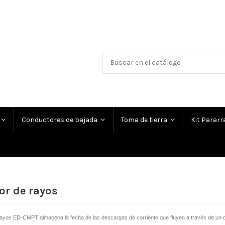
Conductores de bajada
Toma de tierra
Kit Parar
or de rayos
rayos ED-CMPT almacena la fecha de las descargas de corriente que fluyen a través de un c