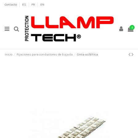
Contacto
ES
FR
EN
0
Inicio
Fijaciones para conductores de bajada
Cinta asfáltica