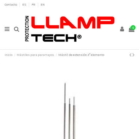
Contacto
ES
FR
EN
0
Inicio
Mástiles para pararrayos
Mástil de extensión 3° elemento