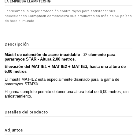
LA EMPRESA LLAMPTECH®
Fabricamos la mejor protección contra rayos para satisfacer sus
necesidades.
Llamptech
comercializa sus productos en más de 50 países
de todo el mundo.
Descripción
Mástil de extensión de acero inoxidable - 2º elemento para
pararrayos STAR - Altura 2,00 metros.
Elevación del MAT-IE1 +
MAT-IE2 +
MAT-IE3
, hasta una altura de
6,00 metros
El mástil MAT-IE2 está especialmente diseñado para la gama de
pararrayos STAR®.
El gama completo permite obtener una altura total de 6,00 metros, sin
arriostramiento.
Detalles del producto
Adjuntos