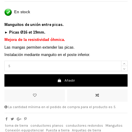
En stock
Manguitos
de unión
entre picas.
Picas Ø16 et 19mm.
►
Mejora de la resistividad óhmica
.
Las mangas permiten extender las picas.
Instalación mediante manguito en el poste inferior.
Añadir
La cantidad mínima en el pedido de compra para el producto es 5.
toma de tierra
conductores planos
conductores redondos
Manguitos
Conexión equipotencial
Puesta a tierra
Arquetas de tierra