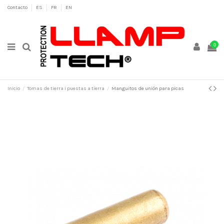
Contacto
ES
FR
EN
0
Inicio
Tomas de tierra i puestas a tierra
Manguitos de unión para picas