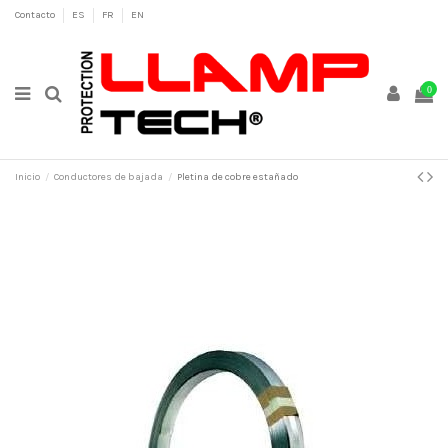
Contacto
ES
FR
EN
0
Inicio
Conductores de bajada
Pletina de cobre estañado