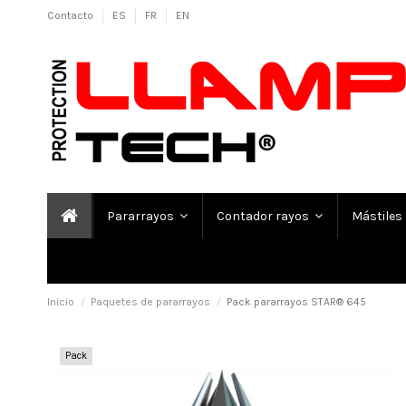
Contacto
ES
FR
EN
Pararrayos
Contador rayos
Mástiles
Inicio
Paquetes de pararrayos
Pack pararrayos STAR® 645
Pack