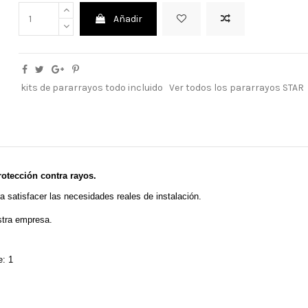
Añadir
kits de pararrayos todo incluido
Ver todos los pararrayos STAR
otección contra rayos.
satisfacer las necesidades reales de instalación.
stra empresa.
e: 1