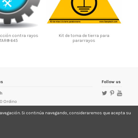
ección contra rayos
Kit de toma de tierra para
TAR® 645
pararrayos
us
Follow us
ch
0 Ordino
llamptech.com
e navegación. Si continúa navegando, consideraremos que acepta su