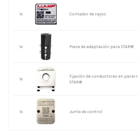
1x
Contador de rayos
1x
Pieza de adaptación para STAR®
Fijación de conductores en parar
1x
STAR®
1x
Junta de control