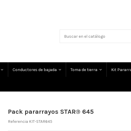
Conductores de bajada
Toma de tierra
Kit Parar
Pack pararrayos STAR® 645
Referencia
KIT-STAR645