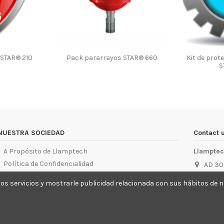
 STAR® 210
Pack pararrayos STAR® 660
Kit de prot
S
NUESTRA SOCIEDAD
Contact 
A Propósito de Llamptech
Llampte
Política de Confidencialidad
AD 30
Política de Cookies
info@
ar los servicios y mostrarle publicidad relacionada con sus hábitos d